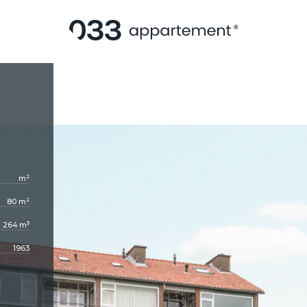
2
m
2
80 m
3
264 m
1963