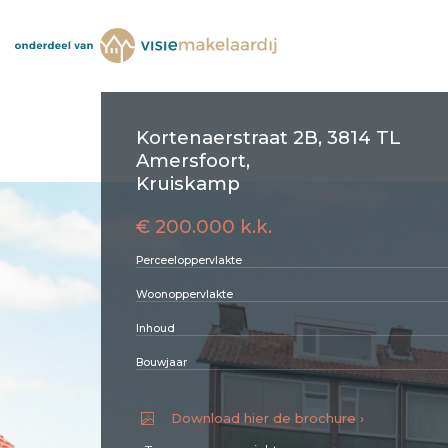
Kortenaerstraat 2B, 3814 TL
Amersfoort,
Kruiskamp
€ 200.000 k.k.
Perceeloppervlakte
Woonoppervlakte
Inhoud
Bouwjaar
Download hier de brochure ›