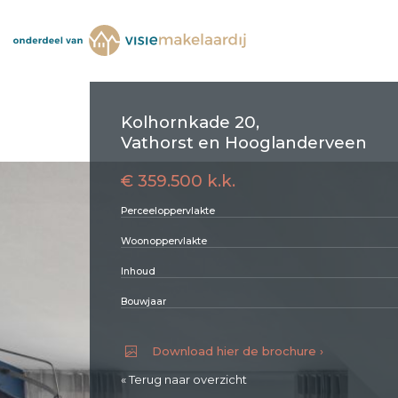
Kolhornkade 20,
Vathorst en Hooglanderveen
€ 359.500 k.k.
Perceeloppervlakte
Woonoppervlakte
Inhoud
Bouwjaar
Download hier de brochure ›
« Terug naar overzicht