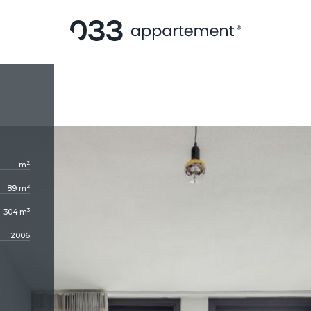
2
m
2
89 m
3
304 m
2006